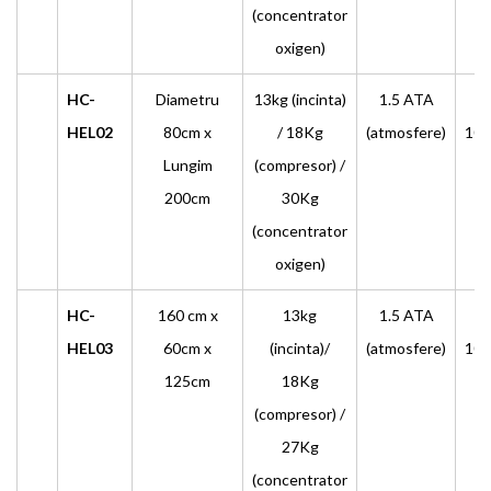
(concentrator
oxigen)
HC-
Diametru
13kg (incinta)
1.5 ATA
≥
HEL02
80cm x
/ 18Kg
(atmosfere)
10L
Lungim
(compresor) /
200cm
30Kg
(concentrator
oxigen)
HC-
160 cm x
13kg
1.5 ATA
≥
HEL03
60cm x
(incinta)/
(atmosfere)
10L
125cm
18Kg
(compresor) /
27Kg
(concentrator