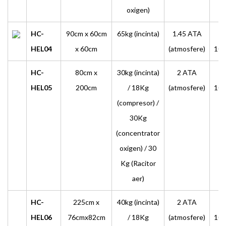
oxigen)
HC-
90cm x 60cm
65kg
(incinta)
1.45 ATA
≥
HEL04
x 60cm
(atmosfere)
10L
HC-
80cm x
30kg
(incinta)
2 ATA
≥
HEL05
200cm
/ 18Kg
(atmosfere)
10L
(compresor) /
30Kg
(concentrator
oxigen)
/ 30
Kg (Racitor
aer)
HC-
225cm x
40kg (incinta)
2 ATA
≥
HEL06
76cmx82cm
/ 18Kg
(atmosfere)
10L