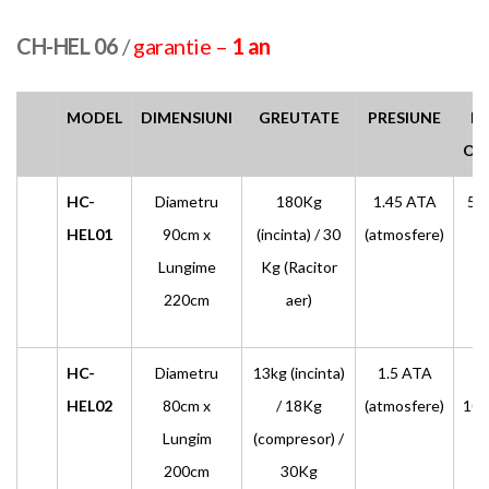
CH-HEL 06
/
garantie –
1 an
MODEL
DIMENSIUNI
GREUTATE
PRESIUNE
DE
OX
HC-
Diametru
180Kg
1.45 ATA
5L 
HEL01
90cm x
(incinta)
/ 30
(atmosfere)
Lungime
Kg (Racitor
220cm
aer)
HC-
Diametru
13kg (incinta)
1.5 ATA
≥
HEL02
80cm x
/ 18Kg
(atmosfere)
10L
Lungim
(compresor) /
200cm
30Kg