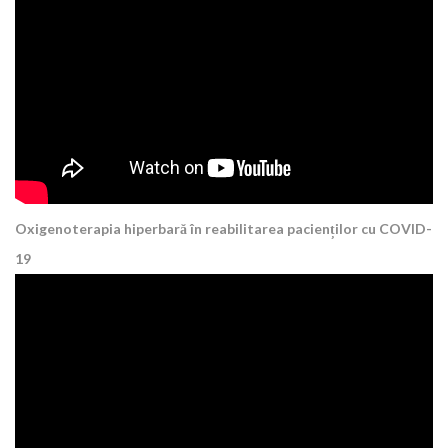
Oxigenoterapia hiperbară în reabilitarea pacienților cu COVID-
19